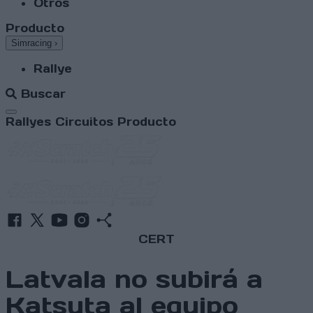
Otros
Producto
Simracing
›
Rallye
Buscar
Abrir menú
Rallyes
Circuitos
Producto
CERT
Latvala no subirá a
Katsuta al equipo