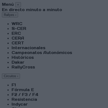
Menú
×
En directo minuto a minuto
Rallyes
›
WRC
S-CER
ERC
CERA
CERT
Internacionales
Campeonatos Autonómicos
Históricos
Dakar
RallyCross
Circuitos
›
F1
Fórmula E
F2 / F3 / F4
Resistencia
Indycar