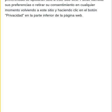
F1
sus preferencias o retirar su consentimiento en cualquier
Fórmula E
momento volviendo a este sitio y haciendo clic en el botón
F2 / F3 / F4
"Privacidad" en la parte inferior de la página web.
Resistencia
Indycar
Otros
Producto
Producto
Web pensada para poder ofrecer diferentes
productos propios y ajenos para que los
aficionados los puedan adquirir
Divulgación
Dossier
Webs
Comunicados
Fotografía
Vídeos (on boards)
Redes Sociales