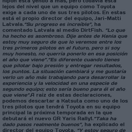
nipón está yendo a más, pero todavía está
lejos del nivel que un equipo como Toyota
exige a cada uno de sus tres pilotos. En estas
está el propio director del equipo, Jari-Matti
Latvala.
“Su progreso es increíble”,
ha
comentado Latvala al medio DirtFish.
“Lo que
ha hecho es asombroso. Dije antes de Kenia que
estoy muy seguro de que lo veremos entre los
tres primeros pilotos en el futuro, pero si soy
muy honesto, no querría ponerlo en esa posición
el año que viene”.
“Es diferente cuando tienes
que pilotar bajo presión y entregar resultados,
los puntos. La situación cambiará y me gustaría
verlo un año más trabajando para desarrollar la
experiencia y la velocidad en una especie de
segundo equipo; esto sería bueno para él el año
que viene”.
A raíz de estas declaraciones,
podemos descartar a Katsuta como uno de los
tres pilotos que tendrá Toyota en su equipo
principal la próxima temporada en la que
debutará el nuevo GR Yaris Rally1.
“Taka ha
dado pasos realmente buenos”,
ha explicado el
director del equipo Toyota.
“Y estoy seguro de