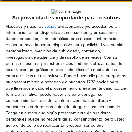
Su privacidad es importante para nosotros
Nosotros y nuestros
socios
almacenamos y/o accedemos a
información en un dispositivo, como cookies, y procesamos
datos personales, como identificadores únicos e información
estándar enviada por un dispositivo para publicidad y contenido
Rallyes
personalizado, medición de publicidad y contenido,
WRC
investigación de audiencia y desarrollo de servicios.
Con su
S-CER
permiso, nosotros y nuestros socios podemos utilizar datos de
ERC
localización geográfica precisa e identificación mediante las
CERA
características de dispositivos. Puede hacer clic para otorgarnos
CERT
su consentimiento a nosotros y a nuestros 1733 socios para
Internacionales
que llevemos a cabo el procesamiento previamente descrito. De
Campeonatos Autonómicos
forma alternativa, puede hacer clic para denegar su
Históricos
consentimiento o acceder a información más detallada y
Dakar
cambiar sus preferencias antes de otorgar su consentimiento.
RallyCross
Tenga en cuenta que algún procesamiento de sus datos
personales puede no requerir de su consentimiento, pero usted
Circuitos
tiene el derecho de rechazar tal procesamiento. Sus
preferencias se aplicarán solo a este sitio web. Puede cambiar