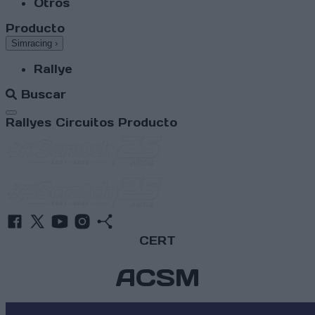
Otros
Producto
Simracing
›
Rallye
Buscar
Abrir menú
Rallyes
Circuitos
Producto
CERT
ACSM