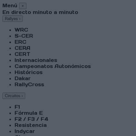
Menú
×
En directo minuto a minuto
Rallyes
›
WRC
S-CER
ERC
CERA
CERT
Internacionales
Campeonatos Autonómicos
Históricos
Dakar
RallyCross
Circuitos
›
F1
Fórmula E
F2 / F3 / F4
Resistencia
Indycar