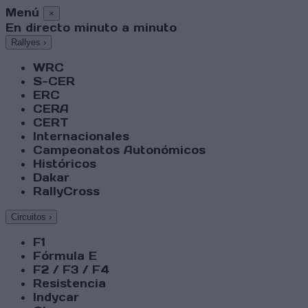
Menú
×
En directo minuto a minuto
Rallyes
›
WRC
S-CER
ERC
CERA
CERT
Internacionales
Campeonatos Autonómicos
Históricos
Dakar
RallyCross
Circuitos
›
F1
Fórmula E
F2 / F3 / F4
Resistencia
Indycar