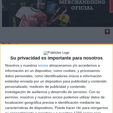
Rallyes
WRC
Su privacidad es importante para nosotros
S-CER
ERC
Nosotros y nuestros
socios
almacenamos y/o accedemos a
CERA
información en un dispositivo, como cookies, y procesamos
CERT
datos personales, como identificadores únicos e información
Internacionales
estándar enviada por un dispositivo para publicidad y contenido
Campeonatos Autonómicos
personalizado, medición de publicidad y contenido,
Históricos
investigación de audiencia y desarrollo de servicios.
Con su
Dakar
permiso, nosotros y nuestros socios podemos utilizar datos de
RallyCross
localización geográfica precisa e identificación mediante las
características de dispositivos. Puede hacer clic para otorgarnos
Circuitos
su consentimiento a nosotros y a nuestros 1733 socios para