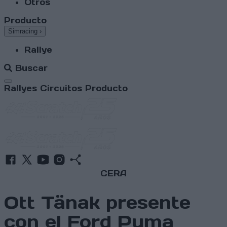
Otros
Producto
Simracing
›
Rallye
Buscar
Abrir menú
Rallyes
Circuitos
Producto
CERA
Ott Tänak presente
con el Ford Puma