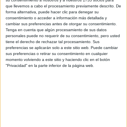
que llevemos a cabo el procesamiento previamente descrito. De
F1
forma alternativa, puede hacer clic para denegar su
Fórmula E
consentimiento o acceder a información más detallada y
F2 / F3 / F4
Resistencia
cambiar sus preferencias antes de otorgar su consentimiento.
Indycar
Tenga en cuenta que algún procesamiento de sus datos
Otros
personales puede no requerir de su consentimiento, pero usted
tiene el derecho de rechazar tal procesamiento. Sus
Producto
preferencias se aplicarán solo a este sitio web. Puede cambiar
sus preferencias o retirar su consentimiento en cualquier
Producto
momento volviendo a este sitio y haciendo clic en el botón
"Privacidad" en la parte inferior de la página web.
Web pensada para poder ofrecer diferentes
productos propios y ajenos para que los
aficionados los puedan adquirir
Divulgación
Dossier
Webs
Comunicados
Fotografía
Vídeos (on boards)