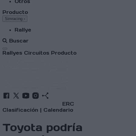
Otros
Producto
Simracing
›
Rallye
Buscar
Abrir menú
Rallyes
Circuitos
Producto
ERC
Clasificación
|
Calendario
Toyota podría