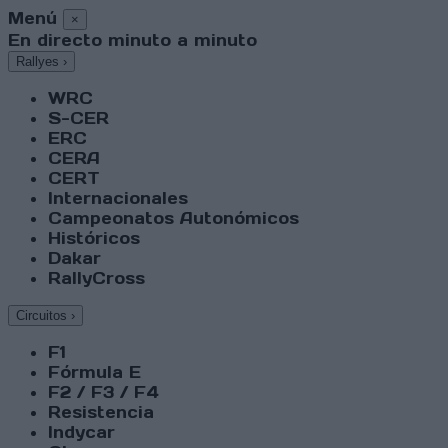
Menú
×
En directo minuto a minuto
Rallyes
›
WRC
S-CER
ERC
CERA
CERT
Internacionales
Campeonatos Autonómicos
Históricos
Dakar
RallyCross
Circuitos
›
F1
Fórmula E
F2 / F3 / F4
Resistencia
Indycar