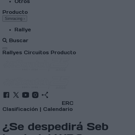
Otros
Producto
Simracing
›
Rallye
Buscar
Abrir menú
Rallyes
Circuitos
Producto
ERC
Clasificación
|
Calendario
¿Se despedirá Seb