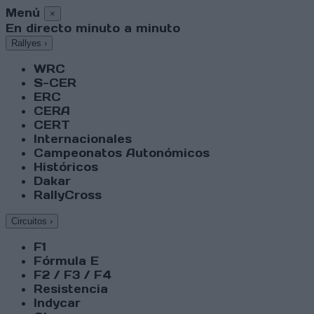
Menú
×
En directo minuto a minuto
Rallyes
›
WRC
S-CER
ERC
CERA
CERT
Internacionales
Campeonatos Autonómicos
Históricos
Dakar
RallyCross
Circuitos
›
F1
Fórmula E
F2 / F3 / F4
Resistencia
Indycar