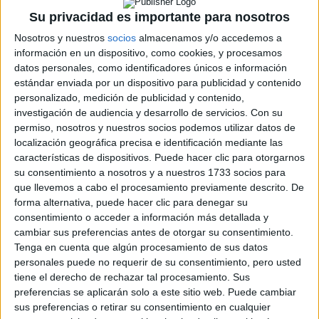
Su privacidad es importante para nosotros
Nosotros y nuestros
socios
almacenamos y/o accedemos a
Rallyes
información en un dispositivo, como cookies, y procesamos
datos personales, como identificadores únicos e información
WRC
estándar enviada por un dispositivo para publicidad y contenido
S-CER
personalizado, medición de publicidad y contenido,
ERC
investigación de audiencia y desarrollo de servicios.
Con su
CERA
permiso, nosotros y nuestros socios podemos utilizar datos de
CERT
Internacionales
localización geográfica precisa e identificación mediante las
Campeonatos Autonómicos
características de dispositivos. Puede hacer clic para otorgarnos
Históricos
su consentimiento a nosotros y a nuestros 1733 socios para
Dakar
que llevemos a cabo el procesamiento previamente descrito. De
RallyCross
forma alternativa, puede hacer clic para denegar su
consentimiento o acceder a información más detallada y
Circuitos
cambiar sus preferencias antes de otorgar su consentimiento.
Tenga en cuenta que algún procesamiento de sus datos
F1
personales puede no requerir de su consentimiento, pero usted
Fórmula E
tiene el derecho de rechazar tal procesamiento. Sus
F2 / F3 / F4
preferencias se aplicarán solo a este sitio web. Puede cambiar
Resistencia
sus preferencias o retirar su consentimiento en cualquier
Indycar