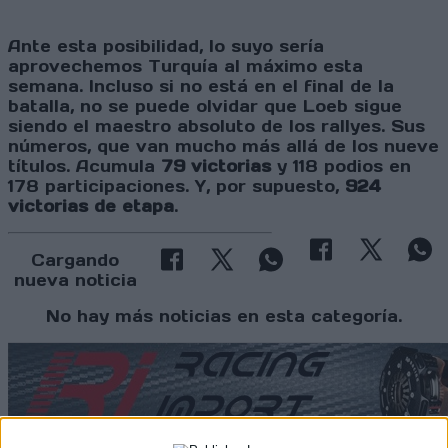
Ante esta posibilidad, lo suyo sería
aprovechemos Turquía al máximo esta
semana. Incluso si no está en el final de la
batalla, no se puede olvidar que Loeb sigue
siendo el maestro absoluto de los rallyes. Sus
números, que van mucho más allá de los nueve
títulos. Acumula
79 victorias
y 118 podios en
178 participaciones. Y, por supuesto,
924
victorias de etapa
.
Cargando
nueva noticia
No hay más noticias en esta categoría.