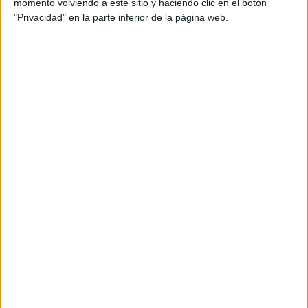
momento volviendo a este sitio y haciendo clic en el botón
Otros
"Privacidad" en la parte inferior de la página web.
Producto
Producto
Web pensada para poder ofrecer diferentes
productos propios y ajenos para que los
aficionados los puedan adquirir
Divulgación
Dossier
Webs
Comunicados
Fotografía
Vídeos (on boards)
Redes Sociales
2026 Revista Scratch |
Contacto
|
Aviso legal
y política de privacidad