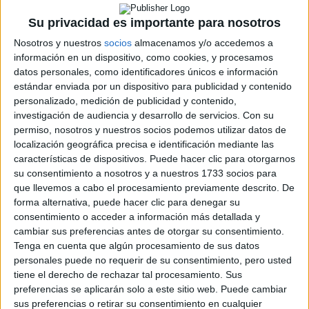
Su privacidad es importante para nosotros
Nosotros y nuestros
socios
almacenamos y/o accedemos a
información en un dispositivo, como cookies, y procesamos
datos personales, como identificadores únicos e información
Rallyes
estándar enviada por un dispositivo para publicidad y contenido
personalizado, medición de publicidad y contenido,
WRC
investigación de audiencia y desarrollo de servicios.
Con su
S-CER
permiso, nosotros y nuestros socios podemos utilizar datos de
ERC
localización geográfica precisa e identificación mediante las
CERA
características de dispositivos. Puede hacer clic para otorgarnos
CERT
su consentimiento a nosotros y a nuestros 1733 socios para
Internacionales
que llevemos a cabo el procesamiento previamente descrito. De
Campeonatos Autonómicos
Históricos
forma alternativa, puede hacer clic para denegar su
Dakar
consentimiento o acceder a información más detallada y
RallyCross
cambiar sus preferencias antes de otorgar su consentimiento.
Tenga en cuenta que algún procesamiento de sus datos
Circuitos
personales puede no requerir de su consentimiento, pero usted
tiene el derecho de rechazar tal procesamiento. Sus
F1
preferencias se aplicarán solo a este sitio web. Puede cambiar
Fórmula E
sus preferencias o retirar su consentimiento en cualquier