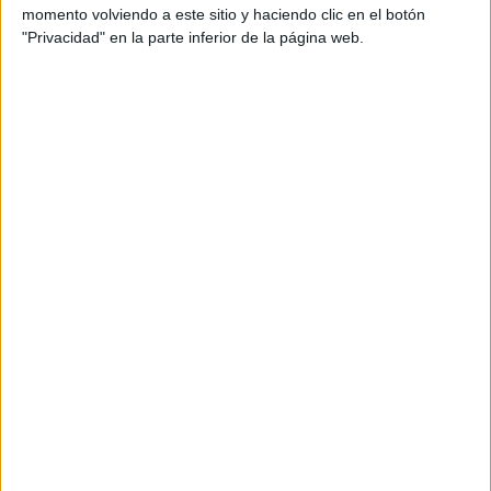
F2 / F3 / F4
momento volviendo a este sitio y haciendo clic en el botón
Resistencia
"Privacidad" en la parte inferior de la página web.
Indycar
Otros
Producto
Producto
Web pensada para poder ofrecer diferentes
productos propios y ajenos para que los
aficionados los puedan adquirir
Divulgación
Dossier
Webs
Comunicados
Fotografía
Vídeos (on boards)
Redes Sociales
2026 Revista Scratch |
Contacto
|
Aviso legal