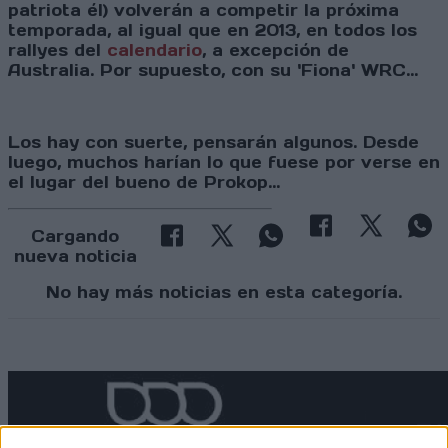
patriota él) volverán a competir la próxima
temporada, al igual que en 2013, en todos los
rallyes del
calendario
, a excepción de
Australia. Por supuesto, con su 'Fiona' WRC...
Los hay con suerte, pensarán algunos. Desde
luego, muchos harían lo que fuese por verse en
el lugar del bueno de Prokop...
Cargando
nueva noticia
No hay más noticias en esta categoría.