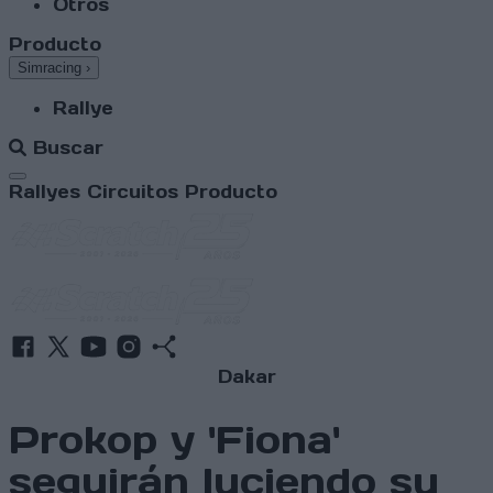
Otros
Producto
Simracing
›
Rallye
Buscar
Abrir menú
Rallyes
Circuitos
Producto
Dakar
Prokop y 'Fiona'
seguirán luciendo su