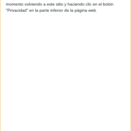
CERT
momento volviendo a este sitio y haciendo clic en el botón
Internacionales
"Privacidad" en la parte inferior de la página web.
Campeonatos Autonómicos
Históricos
Dakar
RallyCross
Circuitos
F1
Fórmula E
F2 / F3 / F4
Resistencia
Indycar
Otros
Producto
Producto
Web pensada para poder ofrecer diferentes
productos propios y ajenos para que los
aficionados los puedan adquirir