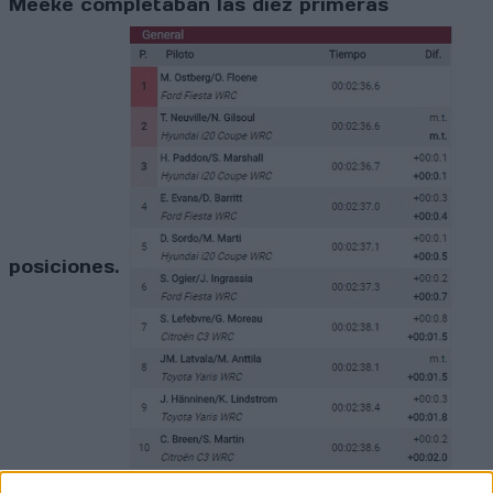
Meeke completaban las diez primeras
posiciones.