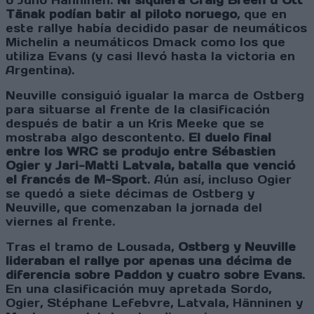
o Juho Hänninen.
Ni siquiera Craig Breen u Ott
Tänak podían batir al piloto noruego
, que en
este rallye había decidido pasar de neumáticos
Michelin a neumáticos Dmack como los que
utiliza Evans (y casi llevó hasta la victoria en
Argentina).
Neuville consiguió igualar la marca de Ostberg
para situarse al frente de la clasificación
después de batir a un Kris Meeke que se
mostraba algo descontento.
El duelo final
entre los WRC se produjo entre Sébastien
Ogier y Jari-Matti Latvala, batalla que venció
el francés de M-Sport
. Aún así, incluso Ogier
se quedó a siete décimas de Ostberg y
Neuville, que comenzaban la jornada del
viernes al frente.
Tras el tramo de Lousada,
Ostberg y Neuville
lideraban el rallye por apenas una décima de
diferencia sobre Paddon y cuatro sobre Evans
.
En una clasificación muy apretada Sordo,
Ogier, Stéphane Lefebvre, Latvala, Hänninen y