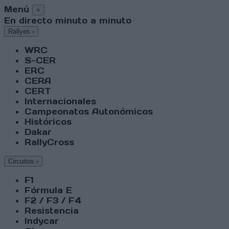
Menú
×
En directo minuto a minuto
Rallyes
›
WRC
S-CER
ERC
CERA
CERT
Internacionales
Campeonatos Autonómicos
Históricos
Dakar
RallyCross
Circuitos
›
F1
Fórmula E
F2 / F3 / F4
Resistencia
Indycar