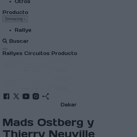
Otros
Producto
Simracing
›
Rallye
Buscar
Abrir menú
Rallyes
Circuitos
Producto
Dakar
Mads Ostberg y
Thierry Neuville