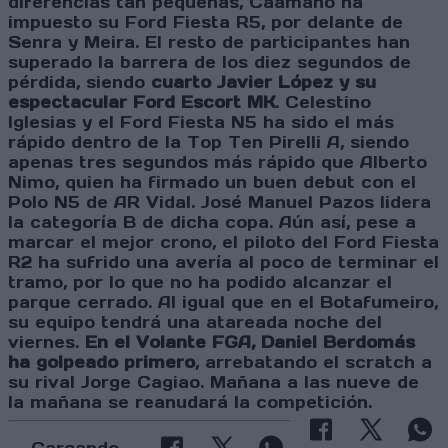
diferencias tan pequeñas, Caamaño ha
impuesto su Ford Fiesta R5, por delante de
Senra y Meira. El resto de participantes han
superado la barrera de los diez segundos de
pérdida, siendo
cuarto Javier López y su
espectacular Ford Escort MK
. Celestino
Iglesias y el Ford Fiesta N5 ha sido el más
rápido dentro de la Top Ten Pirelli A, siendo
apenas tres segundos más rápido que Alberto
Nimo, quien ha firmado un buen debut con el
Polo N5 de AR Vidal. José Manuel Pazos lidera
la categoría B de dicha copa. Aún así, pese a
marcar el mejor crono, el piloto del Ford Fiesta
R2 ha sufrido una avería al poco de terminar el
tramo, por lo que no ha podido alcanzar el
parque cerrado. Al igual que en el Botafumeiro,
su equipo tendrá una atareada noche del
viernes.
En el Volante FGA, Daniel Berdomás
ha golpeado primero
, arrebatando el scratch a
su rival Jorge Cagiao. Mañana a las nueve de
la mañana se reanudará la competición.