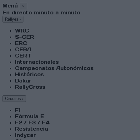
Menú
×
En directo minuto a minuto
Rallyes
›
WRC
S-CER
ERC
CERA
CERT
Internacionales
Campeonatos Autonómicos
Históricos
Dakar
RallyCross
Circuitos
›
F1
Fórmula E
F2 / F3 / F4
Resistencia
Indycar