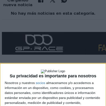
Cargando
nueva noticia
No hay más noticias en esta categoría.
Su privacidad es importante para nosotros
Rallyes
Nosotros y nuestros
socios
almacenamos y/o accedemos a
WRC
información en un dispositivo, como cookies, y procesamos
S-CER
datos personales, como identificadores únicos e información
ERC
estándar enviada por un dispositivo para publicidad y contenido
CERA
personalizado, medición de publicidad y contenido,
CERT