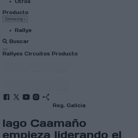
Otros
Producto
Simracing
›
Rallye
Buscar
Abrir menú
Rallyes
Circuitos
Producto
Reg. Galicia
Iago Caamaño
empieza liderando el