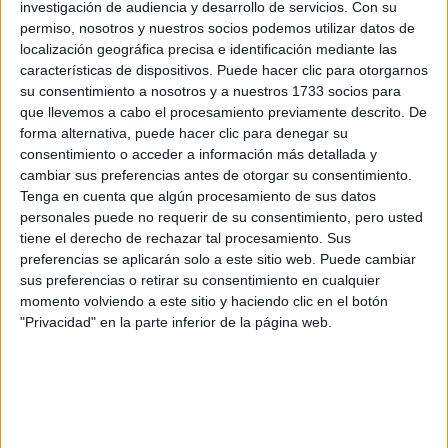
investigación de audiencia y desarrollo de servicios.
Con su
Internacionales
permiso, nosotros y nuestros socios podemos utilizar datos de
Campeonatos Autonómicos
localización geográfica precisa e identificación mediante las
Históricos
características de dispositivos. Puede hacer clic para otorgarnos
Dakar
su consentimiento a nosotros y a nuestros 1733 socios para
RallyCross
que llevemos a cabo el procesamiento previamente descrito. De
forma alternativa, puede hacer clic para denegar su
Circuitos
consentimiento o acceder a información más detallada y
cambiar sus preferencias antes de otorgar su consentimiento.
F1
Fórmula E
Tenga en cuenta que algún procesamiento de sus datos
F2 / F3 / F4
personales puede no requerir de su consentimiento, pero usted
Resistencia
tiene el derecho de rechazar tal procesamiento. Sus
Indycar
preferencias se aplicarán solo a este sitio web. Puede cambiar
Otros
sus preferencias o retirar su consentimiento en cualquier
momento volviendo a este sitio y haciendo clic en el botón
Producto
"Privacidad" en la parte inferior de la página web.
Producto
Web pensada para poder ofrecer diferentes
productos propios y ajenos para que los
aficionados los puedan adquirir